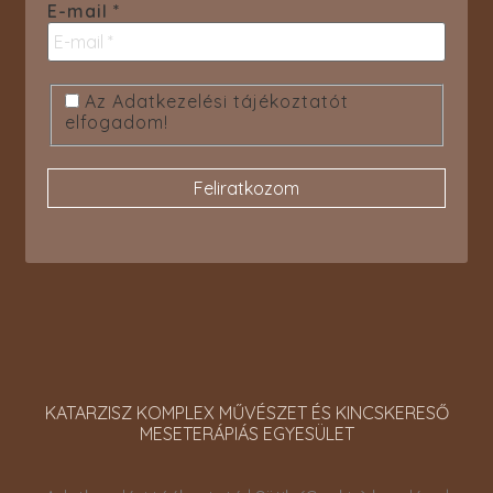
E-mail
*
Az Adatkezelési tájékoztatót
elfogadom!
KATARZISZ KOMPLEX MŰVÉSZET ÉS KINCSKERESŐ
MESETERÁPIÁS EGYESÜLET