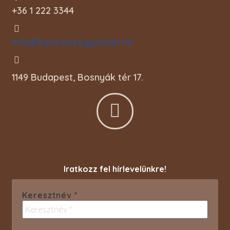
+36 1 222 3344
info@katarziszegyesulet.hu
1149 Budapest, Bosnyák tér 17.
Iratkozz fel hírlevelünkre!
Keresztnév
*