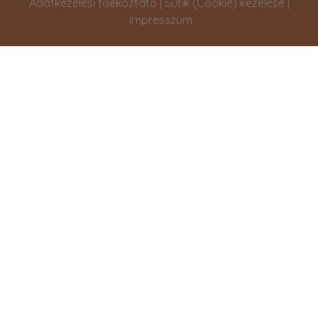
Adatkezelési táékoztató
|
Sütik (Cookie) kezelése
|
Impresszum