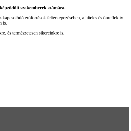
en képződött szakemberek számára.
 kapcsolódó erőforrások feltérképezésében, a hiteles és önreflektív
 is.
e, és természetesen sikereinkre is.