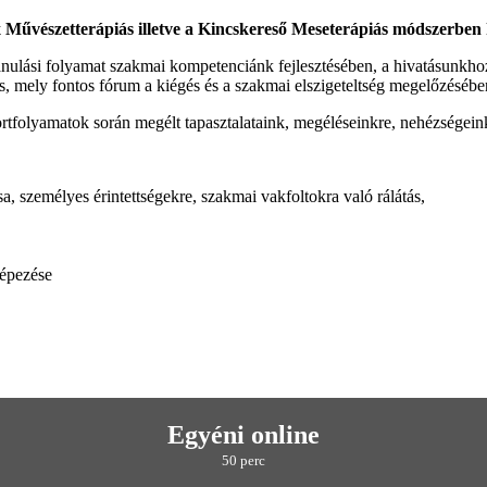
lex Művészetterápiás illetve a Kincskereső Meseterápiás módszerb
tanulási folyamat szakmai kompetenciánk fejlesztésében, a hivatásunkhoz
mely fontos fórum a kiégés és a szakmai elszigeteltség megelőzésében
rtfolyamatok során megélt tapasztalataink, megéléseinkre, nehézségeinkr
sa, személyes érintettségekre, szakmai vakfoltokra való rálátás,
képezése
Egyéni online
50 perc