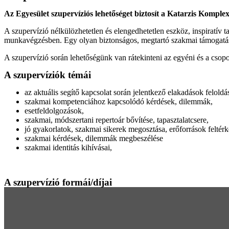
Az Egyesület szupervíziós lehetőséget biztosít a Katarzis Komp
A szupervízió nélkülözhetetlen és elengedhetetlen eszköz, inspiratív 
munkavégzésben. Egy olyan biztonságos, megtartó szakmai támogatás, 
A szupervízió során lehetőségünk van rátekinteni az egyéni és a csopo
A szupervíziók témái
az aktuális segítő kapcsolat során jelentkező elakadások feloldá
szakmai kompetenciához kapcsolódó kérdések, dilemmák,
esetfeldolgozások,
szakmai, módszertani repertoár bővítése, tapasztalatcsere,
jó gyakorlatok, szakmai sikerek megosztása, erőforrások feltér
szakmai kérdések, dilemmák megbeszélése
szakmai identitás kihívásai,
A szupervízió formái/díjai