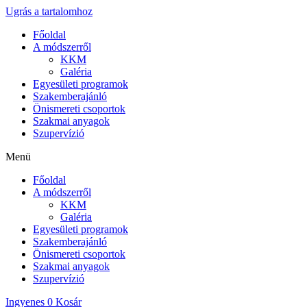
Ugrás a tartalomhoz
Főoldal
A módszerről
KKM
Galéria
Egyesületi programok
Szakemberajánló
Önismereti csoportok
Szakmai anyagok
Szupervízió
Menü
Főoldal
A módszerről
KKM
Galéria
Egyesületi programok
Szakemberajánló
Önismereti csoportok
Szakmai anyagok
Szupervízió
Ingyenes
0
Kosár