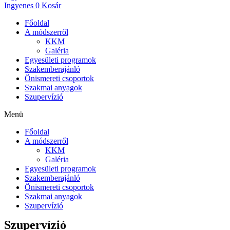
Ingyenes
0
Kosár
Főoldal
A módszerről
KKM
Galéria
Egyesületi programok
Szakemberajánló
Önismereti csoportok
Szakmai anyagok
Szupervízió
Menü
Főoldal
A módszerről
KKM
Galéria
Egyesületi programok
Szakemberajánló
Önismereti csoportok
Szakmai anyagok
Szupervízió
Szupervízió