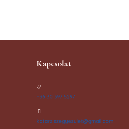
Kapcsolat
+36 30 397 5297
katarziszegyesulet@gmail.com