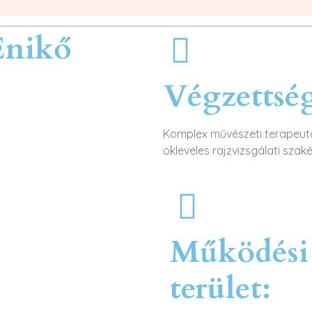
Enikő
Végzettsé
Komplex művészeti terapeuta
okleveles rajzvizsgálati szak
Működési
terület: