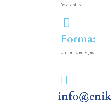
Balatonfüred
Forma:
Online
|
Személyes
info@enik