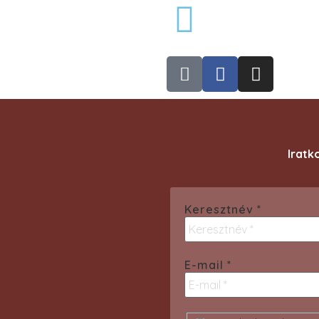
Iratk
Keresztnév
*
E-mail
*