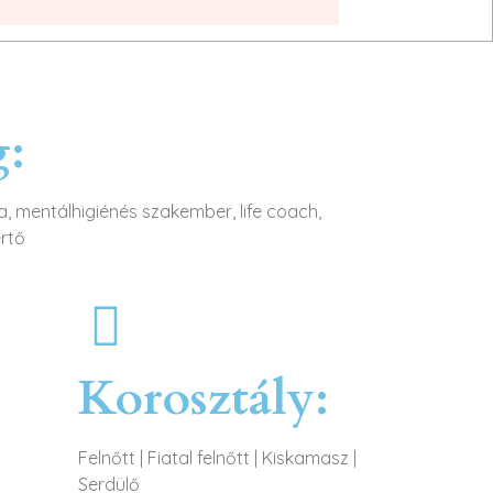
g:
, mentálhigiénés szakember, life coach,
értő
Korosztály:
Felnőtt
|
Fiatal felnőtt
|
Kiskamasz
|
Serdülő