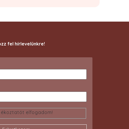
ozz fel hírlevelünkre!
jékoztatót elfogadom!