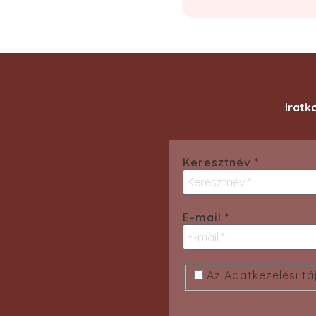
Iratk
Keresztnév
*
E-mail
*
Az Adatkezelési tá