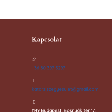
Kapcsolat
+36 30 397 5297
katarziszegyesulet@gmail.com
1149 Budapest, Bosnyák tér 17.