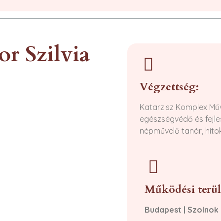
r Szilvia
Végzettség:
Katarzisz Komplex Mű
egészségvédő és fejl
népművelő tanár, hitok
Működési terül
Budapest
|
Szolnok