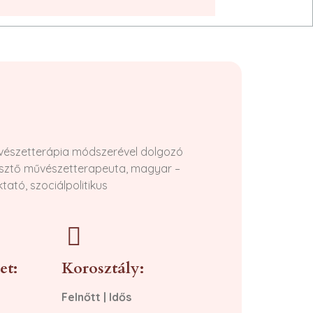
vészetterápia módszerével dolgozó
esztő művészetterapeuta, magyar –
tató, szociálpolitikus
et:
Korosztály:
Felnőtt
|
Idős