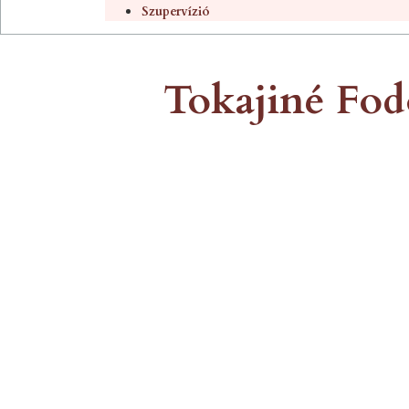
Szupervízió
Tokajiné Fodo