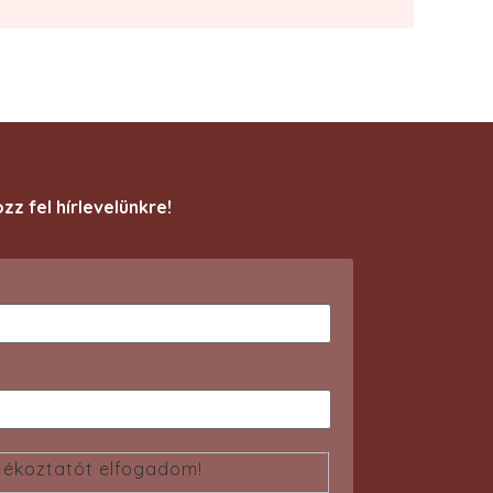
ozz fel hírlevelünkre!
jékoztatót elfogadom!