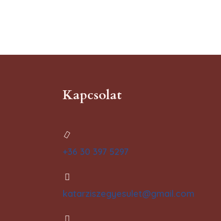
Kapcsolat
+36 30 397 5297
katarziszegyesulet@gmail.com