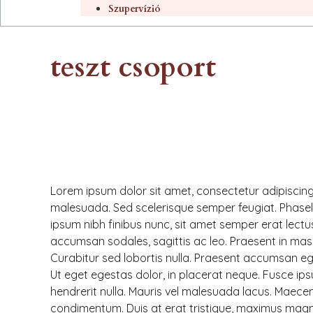
Szupervízió
teszt csoport
Lorem ipsum dolor sit amet, consectetur adipiscing
malesuada. Sed scelerisque semper feugiat. Phase
ipsum nibh finibus nunc, sit amet semper erat lectus
accumsan sodales, sagittis ac leo. Praesent in massa
Curabitur sed lobortis nulla. Praesent accumsan ege
Ut eget egestas dolor, in placerat neque. Fusce ip
hendrerit nulla. Mauris vel malesuada lacus. Maece
condimentum. Duis at erat tristique, maximus magna 