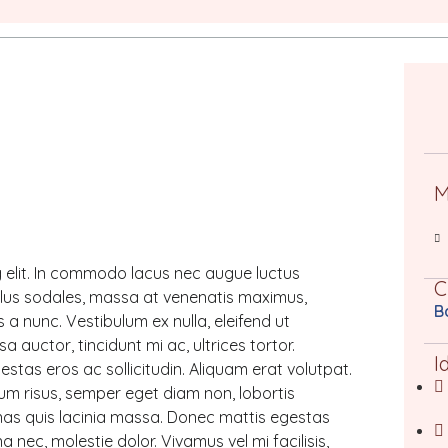
M
 elit. In commodo lacus nec augue luctus
C
llus sodales, massa at venenatis maximus,
B
 a nunc. Vestibulum ex nulla, eleifend ut
 auctor, tincidunt mi ac, ultrices tortor.
I
stas eros ac sollicitudin. Aliquam erat volutpat.
sum risus, semper eget diam non, lobortis
nas quis lacinia massa. Donec mattis egestas
nec, molestie dolor. Vivamus vel mi facilisis,