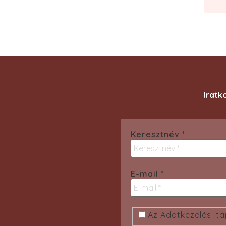
Iratk
Keresztnév
*
E-mail
*
Az Adatkezelési tá