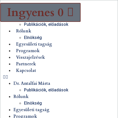
Ingyenes
0
Dr. Antalfai Márta
Publikációk, előadások
Rólunk
Elnökség
Egyesületi tagság
Programok
Visszajelzések
Partnerek
Kapcsolat
Dr. Antalfai Márta
Publikációk, előadások
Rólunk
Elnökség
Egyesületi tagság
Programok