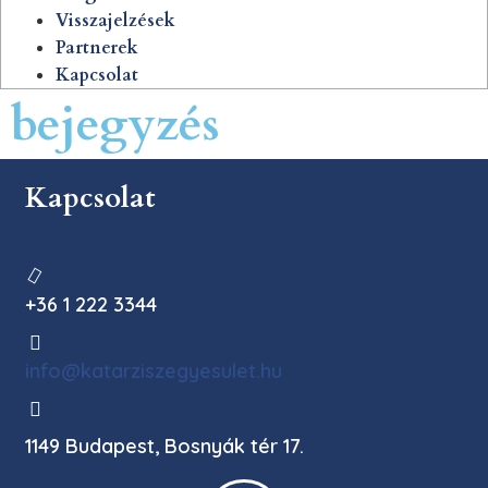
Visszajelzések
Partnerek
Kapcsolat
bejegyzés
Kapcsolat
+36 1 222 3344
info@katarziszegyesulet.hu
1149 Budapest, Bosnyák tér 17.