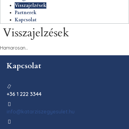
Visszajelzések
Partnerek
Kapcsolat
Visszajelzések
Hamarosan…
Kapcsolat
+36 1 222 3344
info@katarziszegyesulet.hu