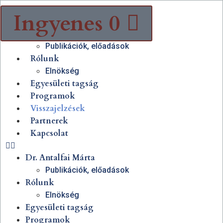
Ingyenes
0
Dr. Antalfai Márta
Publikációk, előadások
Rólunk
Elnökség
Egyesületi tagság
Programok
Visszajelzések
Partnerek
Kapcsolat
Dr. Antalfai Márta
Publikációk, előadások
Rólunk
Elnökség
Egyesületi tagság
Programok