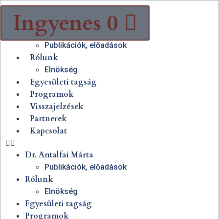
Ingyenes
0
Dr. Antalfai Márta
Publikációk, előadások
Rólunk
Elnökség
Egyesületi tagság
Programok
Visszajelzések
Partnerek
Kapcsolat
Dr. Antalfai Márta
Publikációk, előadások
Rólunk
Elnökség
Egyesületi tagság
Programok