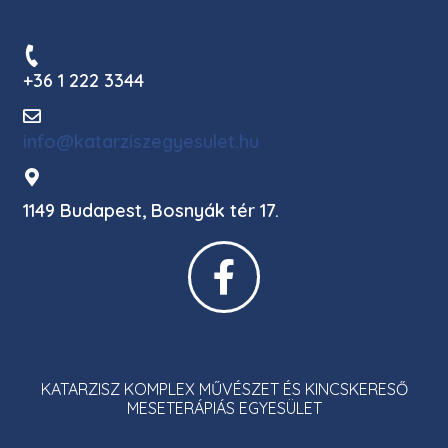
+36 1 222 3344
info@katarziszegyesulet.hu
1149 Budapest, Bosnyák tér 17.
KATARZISZ KOMPLEX MŰVÉSZET ÉS KINCSKERESŐ
MESETERÁPIÁS EGYESÜLET